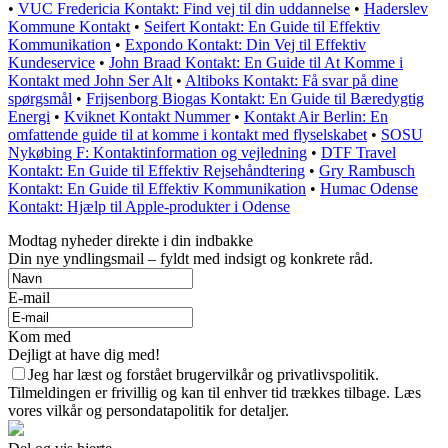
•
VUC Fredericia Kontakt: Find vej til din uddannelse
•
Haderslev
Kommune Kontakt
•
Seifert Kontakt: En Guide til Effektiv
Kommunikation
•
Expondo Kontakt: Din Vej til Effektiv
Kundeservice
•
John Braad Kontakt: En Guide til At Komme i
Kontakt med John Ser Alt
•
Altiboks Kontakt: Få svar på dine
spørgsmål
•
Frijsenborg Biogas Kontakt: En Guide til Bæredygtig
Energi
•
Kviknet Kontakt Nummer
•
Kontakt Air Berlin: En
omfattende guide til at komme i kontakt med flyselskabet
•
SOSU
Nykøbing F: Kontaktinformation og vejledning
•
DTF Travel
Kontakt: En Guide til Effektiv Rejsehåndtering
•
Gry Rambusch
Kontakt: En Guide til Effektiv Kommunikation
•
Humac Odense
Kontakt: Hjælp til Apple-produkter i Odense
Modtag nyheder direkte i din indbakke
Din nye yndlingsmail – fyldt med indsigt og konkrete råd.
E-mail
Kom med
Dejligt at have dig med!
Jeg har læst og forstået brugervilkår og privatlivspolitik.
Tilmeldingen er frivillig og kan til enhver tid trækkes tilbage. Læs
vores vilkår og persondatapolitik for detaljer.