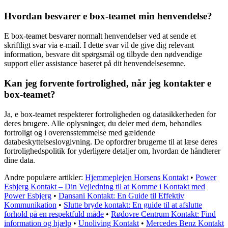
Hvordan besvarer e box-teamet min henvendelse?
E box-teamet besvarer normalt henvendelser ved at sende et
skriftligt svar via e-mail. I dette svar vil de give dig relevant
information, besvare dit spørgsmål og tilbyde den nødvendige
support eller assistance baseret på dit henvendelsesemne.
Kan jeg forvente fortrolighed, når jeg kontakter e
box-teamet?
Ja, e box-teamet respekterer fortroligheden og datasikkerheden for
deres brugere. Alle oplysninger, du deler med dem, behandles
fortroligt og i overensstemmelse med gældende
databeskyttelseslovgivning. De opfordrer brugerne til at læse deres
fortrolighedspolitik for yderligere detaljer om, hvordan de håndterer
dine data.
Andre populære artikler:
Hjemmeplejen Horsens Kontakt
•
Power
Esbjerg Kontakt – Din Vejledning til at Komme i Kontakt med
Power Esbjerg
•
Dansani Kontakt: En Guide til Effektiv
Kommunikation
•
Slutte bryde kontakt: En guide til at afslutte
forhold på en respektfuld måde
•
Rødovre Centrum Kontakt: Find
information og hjælp
•
Unoliving Kontakt
•
Mercedes Benz Kontakt