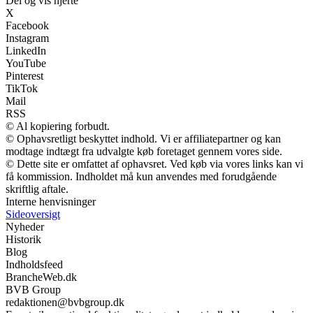
Del og vis hjerte
X
Facebook
Instagram
LinkedIn
YouTube
Pinterest
TikTok
Mail
RSS
© Al kopiering forbudt.
© Ophavsretligt beskyttet indhold. Vi er affiliatepartner og kan
modtage indtægt fra udvalgte køb foretaget gennem vores side.
© Dette site er omfattet af ophavsret. Ved køb via vores links kan vi
få kommission. Indholdet må kun anvendes med forudgående
skriftlig aftale.
Interne henvisninger
Sideoversigt
Nyheder
Historik
Blog
Indholdsfeed
BrancheWeb.dk
BVB Group
redaktionen@bvbgroup.dk