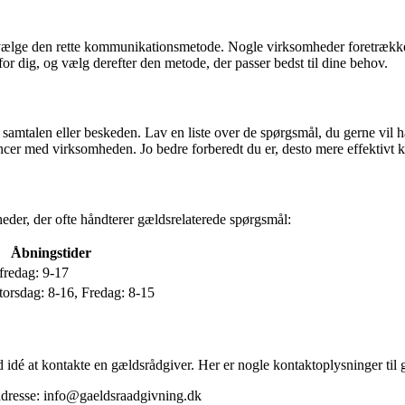
 vælge den rette kommunikationsmetode. Nogle virksomheder foretrækker 
r dig, og vælg derefter den metode, der passer bedst til dine behov.
samtalen eller beskeden. Lav en liste over de spørgsmål, du gerne vil h
cer med virksomheden. Jo bedre forberedt du er, desto mere effektivt k
eder, der ofte håndterer gældsrelaterede spørgsmål:
Åbningstider
redag: 9-17
orsdag: 8-16, Fredag: 8-15
d idé at kontakte en gældsrådgiver. Her er nogle kontaktoplysninger til 
resse: info@gaeldsraadgivning.dk