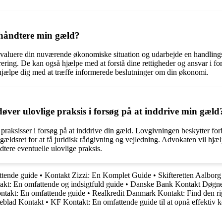
håndtere min gæld?
valuere din nuværende økonomiske situation og udarbejde en handlingsp
turering. De kan også hjælpe med at forstå dine rettigheder og ansvar i 
 hjælpe dig med at træffe informerede beslutninger om din økonomi.
døver ulovlige praksis i forsøg på at inddrive min gæld
e praksisser i forsøg på at inddrive din gæld. Lovgivningen beskytter f
i gældsret for at få juridisk rådgivning og vejledning. Advokaten vil hj
dtere eventuelle ulovlige praksis.
tende guide
•
Kontakt Zizzi: En Komplet Guide
•
Skifteretten Aalborg
kt: En omfattende og indsigtfuld guide
•
Danske Bank Kontakt Døgne
takt: En omfattende guide
•
Realkredit Danmark Kontakt: Find den ri
eblad Kontakt
•
KF Kontakt: En omfattende guide til at opnå effektiv