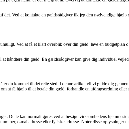
 det. Ved at kontakte en gældsrådgiver fik jeg den nødvendige hjælp og 
muligt. Ved at få et klart overblik over din gæld, lave en budgetplan o
il at håndtere din gæld. En gældsrådgiver kan give dig individuel vejledn
 er du kommet til det rette sted. I denne artikel vil vi guide dig ge
 om at få hjælp til at betale din gæld, forhandle en afdragsordning elle
inger. Dette kan normalt gøres ved at besøge virksomhedens hjemmeside 
nnummer, e-mailadresse eller fysiske adresse. Notér disse oplysninger n