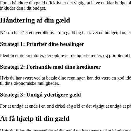
For at håndtere din gæld effektivt er det vigtigt at have en klar budget
inkluder den i dit budget.
Håndtering af din gæld
Når du har fået et overblik over din gæld og har lavet en budgetplan, er de
Strategi 1: Prioriter dine betalinger
Identificer de kreditorer, der opkræver de højeste renter, og prioriter a
Strategi 2: Forhandle med dine kreditorer
Hvis du har svært ved at betale dine regninger, kan det være en god idé 
til dine økonomiske muligheder.
Strategi 3: Undgå yderligere gæld
For at undgå at ende i en ond cirkel af gæld er det vigtigt at undgå at p
At få hjælp til din gæld
Hvis du føler dig overvældet af din gæld og har svært ved at håndtere d