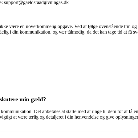
e: support@gaeldsraadgivningas.dk
ke være en uoverkommelig opgave. Ved at følge ovenstående trin og h
tydelig i din kommunikation, og vær tålmodig, da det kan tage tid at få
iskutere min gæld?
g kommunikation. Det anbefales at starte med at ringe til dem for at få en
vigtigt at være ærlig og detaljeret i din henvendelse og give oplysning