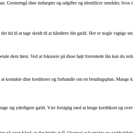
plan. Gennemgå dine indtægter og udgifter og identificer områder, hvor d
t tid til at tage skridt til at håndtere din gæld. Her er nogle vigtige str
t betale dem først. Ved at fokusere på disse højt forrentede lån kan du r
at kontakte dine kreditorer og forhandle om en betalingsplan. Mange kredi
åtage sig yderligere gæld. Vær forsigtig med at bruge kreditkort og overve
en på egen hånd, er der hjælp at få. Overvej at kontakte en gældsrådgiv