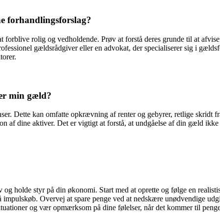
ne forhandlingsforslag?
 at forblive rolig og vedholdende. Prøv at forstå deres grunde til at afvi
ofessionel gældsrådgiver eller en advokat, der specialiserer sig i gæld
torer.
ler min gæld?
r. Dette kan omfatte opkrævning af renter og gebyrer, retlige skridt fra
on af dine aktiver. Det er vigtigt at forstå, at undgåelse af din gæld ik
iv og holde styr på din økonomi. Start med at oprette og følge en realist
impulskøb. Overvej at spare penge ved at nedskære unødvendige udgif
tuationer og vær opmærksom på dine følelser, når det kommer til penge 