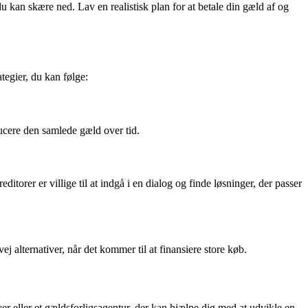
u kan skære ned. Lav en realistisk plan for at betale din gæld af og
ategier, du kan følge:
educere den samlede gæld over tid.
torer er villige til at indgå i en dialog og finde løsninger, der passer
j alternativer, når det kommer til at finansiere store køb.
er eller et gældsforligsagentur, der kan hjælpe dig med at udvikle en