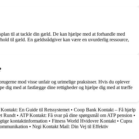
lan til at tackle din gæld. De kan hjælpe med at forhandle med
forhold til gæld. En gældsrådgiver kan være en uvurderlig ressource,
?
orbrugerne mod visse unfair og urimelige praksisser. Hvis du oplever
ælpe dig med at fastlægge dine rettigheder og hjælpe dig med at træffe
 Kontakt: En Guide til Retssystemet
•
Coop Bank Kontakt – Få hjælp
t Rundt
•
ATP Kontakt: Få svar på dine spørgsmål om ATP pension
•
gtige kontaktinformation
•
Fitness World Hvidovre Kontakt
•
Cupra
 kommunikation
•
Nrgi Kontakt Mail: Din Vej til Effektiv