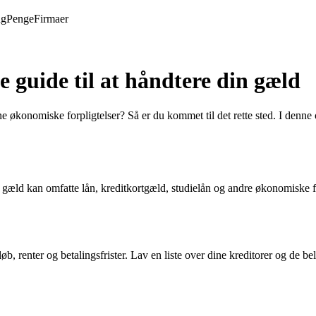
ng
Penge
Firmaer
 guide til at håndtere din gæld
 økonomiske forpligtelser? Så er du kommet til det rette sted. I denne om
 gæld kan omfatte lån, kreditkortgæld, studielån og andre økonomiske for
, renter og betalingsfrister. Lav en liste over dine kreditorer og de belø