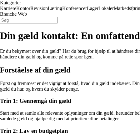
Kategorier
Karriere
Kontor
Revision
Læring
Konferencer
Lager
Lokaler
Markedsføri
Branche Web
Din gæld kontakt: En omfattende
Er du bekymret over din gæld? Har du brug for hjælp til at håndtere dine
håndtere din gæld og komme på rette spor igen.
Forståelse af din gæld
Først og fremmest er det vigtigt at forstå, hvad din gæld indebærer. Din
gæld du har, og hvem du skylder penge.
Trin 1: Gennemgå din gæld
Start med at samle alle relevante oplysninger om din gæld, herunder beløb
samlede gæld og hjælpe dig med at prioritere dine betalinger.
Trin 2: Lav en budgetplan