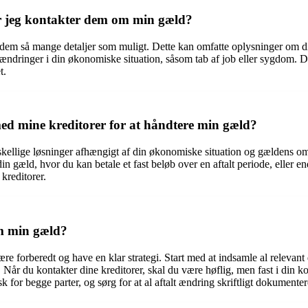
når jeg kontakter dem om min gæld?
ive dem så mange detaljer som muligt. Dette kan omfatte oplysninger om
dringer i din økonomiske situation, såsom tab af job eller sygdom. Det
t.
med mine kreditorer for at håndtere min gæld?
rskellige løsninger afhængigt af din økonomiske situation og gældens o
 din gæld, hvor du kan betale et fast beløb over en aftalt periode, eller 
kreditorer.
m min gæld?
være forberedt og have en klar strategi. Start med at indsamle al relev
å. Når du kontakter dine kreditorer, skal du være høflig, men fast i din
k for begge parter, og sørg for at al aftalt ændring skriftligt dokumenter