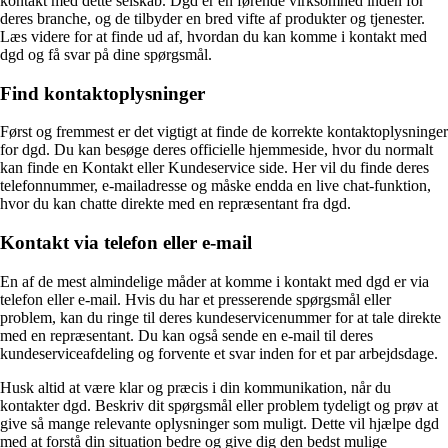
kontakt med dette selskab. Dgd er en førende virksomhed inden for
deres branche, og de tilbyder en bred vifte af produkter og tjenester.
Læs videre for at finde ud af, hvordan du kan komme i kontakt med
dgd og få svar på dine spørgsmål.
Find kontaktoplysninger
Først og fremmest er det vigtigt at finde de korrekte kontaktoplysninger
for dgd. Du kan besøge deres officielle hjemmeside, hvor du normalt
kan finde en Kontakt eller Kundeservice side. Her vil du finde deres
telefonnummer, e-mailadresse og måske endda en live chat-funktion,
hvor du kan chatte direkte med en repræsentant fra dgd.
Kontakt via telefon eller e-mail
En af de mest almindelige måder at komme i kontakt med dgd er via
telefon eller e-mail. Hvis du har et presserende spørgsmål eller
problem, kan du ringe til deres kundeservicenummer for at tale direkte
med en repræsentant. Du kan også sende en e-mail til deres
kundeserviceafdeling og forvente et svar inden for et par arbejdsdage.
Husk altid at være klar og præcis i din kommunikation, når du
kontakter dgd. Beskriv dit spørgsmål eller problem tydeligt og prøv at
give så mange relevante oplysninger som muligt. Dette vil hjælpe dgd
med at forstå din situation bedre og give dig den bedst mulige