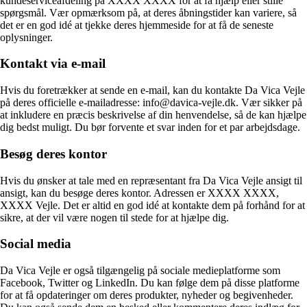
kundeserviceafdeling på XXXX XXXX for at få hjælp eller stille
spørgsmål. Vær opmærksom på, at deres åbningstider kan variere, så
det er en god idé at tjekke deres hjemmeside for at få de seneste
oplysninger.
Kontakt via e-mail
Hvis du foretrækker at sende en e-mail, kan du kontakte Da Vica Vejle
på deres officielle e-mailadresse: info@davica-vejle.dk. Vær sikker på
at inkludere en præcis beskrivelse af din henvendelse, så de kan hjælpe
dig bedst muligt. Du bør forvente et svar inden for et par arbejdsdage.
Besøg deres kontor
Hvis du ønsker at tale med en repræsentant fra Da Vica Vejle ansigt til
ansigt, kan du besøge deres kontor. Adressen er XXXX XXXX,
XXXX Vejle. Det er altid en god idé at kontakte dem på forhånd for at
sikre, at der vil være nogen til stede for at hjælpe dig.
Social media
Da Vica Vejle er også tilgængelig på sociale medieplatforme som
Facebook, Twitter og LinkedIn. Du kan følge dem på disse platforme
for at få opdateringer om deres produkter, nyheder og begivenheder.