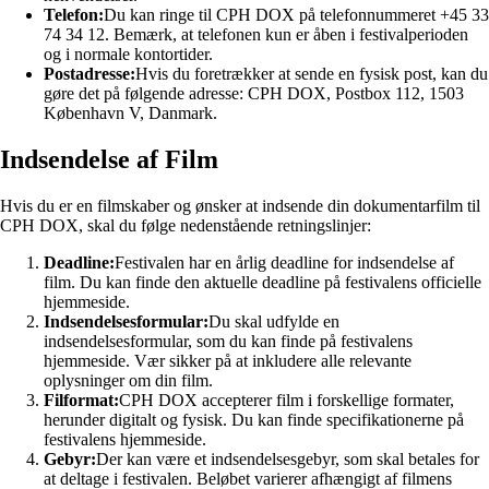
Telefon:
Du kan ringe til CPH DOX på telefonnummeret +45 33
74 34 12. Bemærk, at telefonen kun er åben i festivalperioden
og i normale kontortider.
Postadresse:
Hvis du foretrækker at sende en fysisk post, kan du
gøre det på følgende adresse: CPH DOX, Postbox 112, 1503
København V, Danmark.
Indsendelse af Film
Hvis du er en filmskaber og ønsker at indsende din dokumentarfilm til
CPH DOX, skal du følge nedenstående retningslinjer:
Deadline:
Festivalen har en årlig deadline for indsendelse af
film. Du kan finde den aktuelle deadline på festivalens officielle
hjemmeside.
Indsendelsesformular:
Du skal udfylde en
indsendelsesformular, som du kan finde på festivalens
hjemmeside. Vær sikker på at inkludere alle relevante
oplysninger om din film.
Filformat:
CPH DOX accepterer film i forskellige formater,
herunder digitalt og fysisk. Du kan finde specifikationerne på
festivalens hjemmeside.
Gebyr:
Der kan være et indsendelsesgebyr, som skal betales for
at deltage i festivalen. Beløbet varierer afhængigt af filmens