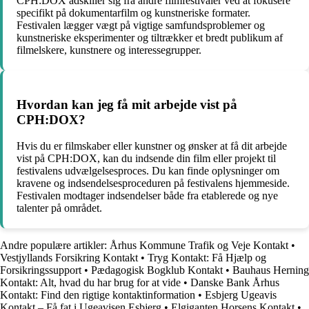
CPH:DOX adskiller sig fra andre filmfestivaler ved at fokusere
specifikt på dokumentarfilm og kunstneriske formater.
Festivalen lægger vægt på vigtige samfundsproblemer og
kunstneriske eksperimenter og tiltrækker et bredt publikum af
filmelskere, kunstnere og interessegrupper.
Hvordan kan jeg få mit arbejde vist på
CPH:DOX?
Hvis du er filmskaber eller kunstner og ønsker at få dit arbejde
vist på CPH:DOX, kan du indsende din film eller projekt til
festivalens udvælgelsesproces. Du kan finde oplysninger om
kravene og indsendelsesproceduren på festivalens hjemmeside.
Festivalen modtager indsendelser både fra etablerede og nye
talenter på området.
Andre populære artikler:
Århus Kommune Trafik og Veje Kontakt
•
Vestjyllands Forsikring Kontakt
•
Tryg Kontakt: Få Hjælp og
Forsikringssupport
•
Pædagogisk Bogklub Kontakt
•
Bauhaus Herning
Kontakt: Alt, hvad du har brug for at vide
•
Danske Bank Århus
Kontakt: Find den rigtige kontaktinformation
•
Esbjerg Ugeavis
Kontakt – Få fat i Ugeavisen Esbjerg
•
Elgiganten Horsens Kontakt
•