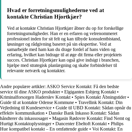
Hvad er forretningsmulighederne ved at
kontakte Christian Hjortkjær?
Ved at kontakte Christian Hjortkjær åbner du op for forskellige
forretningsmuligheder. Han er en erfaren og velrenommeret
professionel inden for sit felt og kan tilbyde konsulentbistand,
løsninger og rådgivning baseret på sin ekspertise. Ved at
samarbejde med ham kan du drage fordel af hans viden og
erfaring, hvilket kan bidrage til at øge dit firma eller projektets
succes. Christian Hjortkjær kan også give indsigt i branchen,
hjælpe med strategisk planlægning og skabe forbindelser til
relevante netværk og kontakter.
Andre populære artikler:
ASKO Service Kontakt: Få den bedste
service til dine ASKO produkter
•
Elgiganten Esbjerg Kontakt
•
Kriminalforsorgen Haderslev Kontakt
•
Spies Kontakt Åbningstider
•
Guide til at kontakte Odense Kommune
•
Travellink Kontakt: Din
Vejledning til Kundeservice
•
Guide til UBD Kontakt: Sådan opnår du
effektiv kommunikation
•
Danske Bank Inkasso Kontakt: Sådan
håndterer du inkassosager
•
Magasin Rødovre Kontakt: Find Nemt og
Hurtigt Kontaktoplysninger
•
Dancenter Ebeltoft Kontakt
•
Philips
Hue kompatibel kontakt – En omfattende guide
•
Voi Kontakt: En