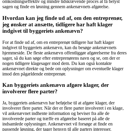
omkostningseffektiv og mindre tidskrævende proces at få belyst
sagen og finde en løsning gennem ankenævnets afgørelse.
Hvordan kan jeg finde ud af, om den entreprenør,
jeg ønsker at ansætte, tidligere har haft klager
indgivet til byggeriets ankenævn?
For at finde ud af, om en entreprenør tidligere har haft klager
indgivet til byggeriets ankenævn, kan du besøge ankenævnets
hjemmeside. De fleste ankenævn offentliggør afgørelserne fra deres
sager, så du kan søge efter entreprenørens navn og se, om der er
nogen tidligere klagesager mod dem. Du kan også kontakte
ankenævnet direkte og bede om oplysninger om eventuelle klager
imod den pågældende entreprenør.
Kan byggeriets ankenævn afgøre klager, der
involverer flere parter?
Ja, byggeriets ankenævn har beføjelse til at afgøre klager, der
involverer flere parter. Når der er flere parter involveret i en klage,
vil ankenævnet indhente information og beviser fra alle de
involverede parter og træffe en afgørelse baseret på alle de
indsamlede oplysninger. Ankenævnet vil forsøge at finde en
passende løsning, der tager hensyn til alle parters interesser.