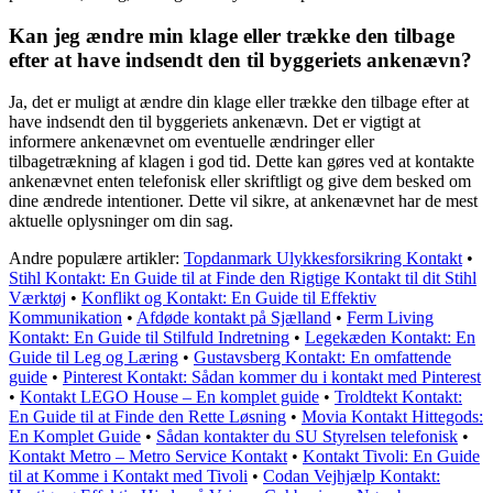
Kan jeg ændre min klage eller trække den tilbage
efter at have indsendt den til byggeriets ankenævn?
Ja, det er muligt at ændre din klage eller trække den tilbage efter at
have indsendt den til byggeriets ankenævn. Det er vigtigt at
informere ankenævnet om eventuelle ændringer eller
tilbagetrækning af klagen i god tid. Dette kan gøres ved at kontakte
ankenævnet enten telefonisk eller skriftligt og give dem besked om
dine ændrede intentioner. Dette vil sikre, at ankenævnet har de mest
aktuelle oplysninger om din sag.
Andre populære artikler:
Topdanmark Ulykkesforsikring Kontakt
•
Stihl Kontakt: En Guide til at Finde den Rigtige Kontakt til dit Stihl
Værktøj
•
Konflikt og Kontakt: En Guide til Effektiv
Kommunikation
•
Afdøde kontakt på Sjælland
•
Ferm Living
Kontakt: En Guide til Stilfuld Indretning
•
Legekæden Kontakt: En
Guide til Leg og Læring
•
Gustavsberg Kontakt: En omfattende
guide
•
Pinterest Kontakt: Sådan kommer du i kontakt med Pinterest
•
Kontakt LEGO House – En komplet guide
•
Troldtekt Kontakt:
En Guide til at Finde den Rette Løsning
•
Movia Kontakt Hittegods:
En Komplet Guide
•
Sådan kontakter du SU Styrelsen telefonisk
•
Kontakt Metro – Metro Service Kontakt
•
Kontakt Tivoli: En Guide
til at Komme i Kontakt med Tivoli
•
Codan Vejhjælp Kontakt: