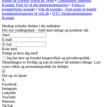
Hurtig og Effektiv Hjælp på Vejen
•
Cphbusiness Nørrebro
Kontakt: Find vej til din drømmeuddannelse
•
Frisko is
kontakt|frisko kontakt
•
Virk.dk kontakt – Find nemt og hurtigt
kontaktinformationer til virk.dk
•
DTU Studieadministration
Kontakt
Modtag nyheder direkte i din indbakke
Din nye yndlingsmail – fyldt med indsigt og konkrete råd.
E-mail
Kom med
Dejligt at have dig med!
Jeg har læst og forstået brugervilkår og privatlivspolitik.
Tilmeldingen er frivillig og kan til enhver tid trækkes tilbage. Læs
vores vilkår og persondatapolitik for detaljer.
Del og vis hjerte
X
Facebook
Instagram
LinkedIn
YouTube
Pinterest
TikTok