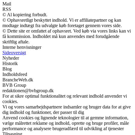
Mail
RSS
© Al kopiering forbudt.
© Ophavsretligt beskyttet indhold. Vi er affiliatepartner og kan
modtage indtægt fra udvalgte køb foretaget gennem vores side.
© Dette site er omfattet af ophavsret. Ved køb via vores links kan vi
få kommission. Indholdet må kun anvendes med forudgående
skriftlig aftale.
Interne henvisninger
Sideoversigt
Nyheder
Historik
Blog
Indholdsfeed
BrancheWeb.dk
BVB Group
redaktionen@bvbgroup.dk
For at sikre optimal funktionalitet og relevant indhold anvender vi
cookies.
Vi og vores samarbejdspartnere indsamler og bruger data for at give
dig indhold og funktioner, der passer til dig
Anvend cookies og lignende teknologier til at gemme information,
vælge målrettet reklame og indhold, oprette og bruge profiler, måle
performance og analysere brugeradfærd til udvikling af tjenester
Tilpasning