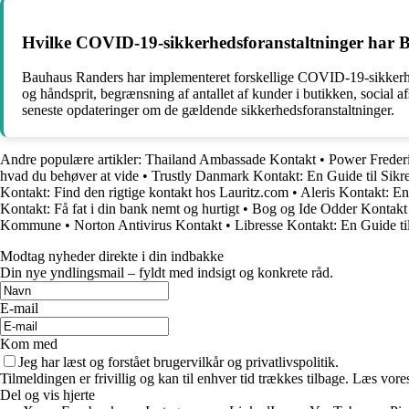
Hvilke COVID-19-sikkerhedsforanstaltninger har 
Bauhaus Randers har implementeret forskellige COVID-19-sikkerhe
og håndsprit, begrænsning af antallet af kunder i butikken, social 
seneste opdateringer om de gældende sikkerhedsforanstaltninger.
Andre populære artikler:
Thailand Ambassade Kontakt
•
Power Frederi
hvad du behøver at vide
•
Trustly Danmark Kontakt: En Guide til Sikre
Kontakt: Find den rigtige kontakt hos Lauritz.com
•
Aleris Kontakt: E
Kontakt: Få fat i din bank nemt og hurtigt
•
Bog og Ide Odder Kontakt
Kommune
•
Norton Antivirus Kontakt
•
Libresse Kontakt: En Guide ti
Modtag nyheder direkte i din indbakke
Din nye yndlingsmail – fyldt med indsigt og konkrete råd.
E-mail
Kom med
Jeg har læst og forstået brugervilkår og privatlivspolitik.
Tilmeldingen er frivillig og kan til enhver tid trækkes tilbage. Læs vores
Del og vis hjerte