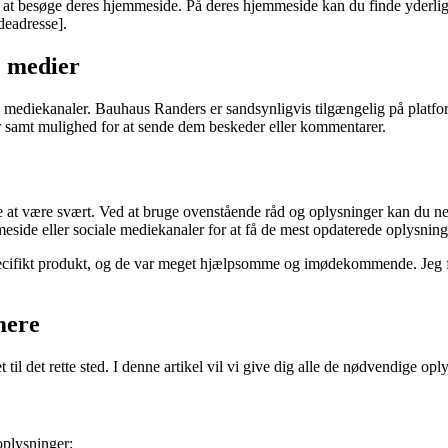
at besøge deres hjemmeside. På deres hjemmeside kan du finde yderlige
eadresse].
e medier
 mediekanaler. Bauhaus Randers er sandsynligvis tilgængelig på platfor
r samt mulighed for at sende dem beskeder eller kommentarer.
ke at være svært. Ved at bruge ovenstående råd og oplysninger kan du
meside eller sociale mediekanaler for at få de mest opdaterede oplysning
cifikt produkt, og de var meget hjælpsomme og imødekommende. Jeg fik 
mere
l det rette sted. I denne artikel vil vi give dig alle de nødvendige 
plysninger: