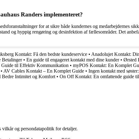
Bauhaus Randers implementeret?
dsforanstaltninger for at sikre både kundernes og medarbejdernes sik
afstand og hyppig rengøring og desinfektion af fællesområder. Det anbefa
ksberg Kontakt: Få den bedste kundeservice
•
Anadolujet Kontakt: Din
 Betalinger
•
En guide til engageret kontakt med dine kunder
•
Ørsted 
n Guide til Effektiv Kommunikation
•
myPOS Kontakt: En Komplet Gui
•
AV Cables Kontakt – En Komplet Guide
•
Ingen kontakt med søster: 
l Bedre Intimitet og Komfort
•
On Off Kontakt: En omfattende guide til
 vilkår og persondatapolitik for detaljer.