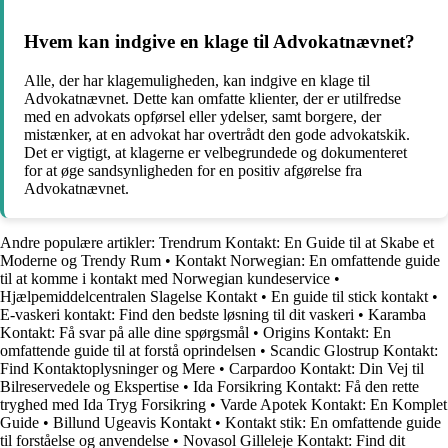
Hvem kan indgive en klage til Advokatnævnet?
Alle, der har klagemuligheden, kan indgive en klage til
Advokatnævnet. Dette kan omfatte klienter, der er utilfredse
med en advokats opførsel eller ydelser, samt borgere, der
mistænker, at en advokat har overtrådt den gode advokatskik.
Det er vigtigt, at klagerne er velbegrundede og dokumenteret
for at øge sandsynligheden for en positiv afgørelse fra
Advokatnævnet.
Andre populære artikler:
Trendrum Kontakt: En Guide til at Skabe et
Moderne og Trendy Rum
•
Kontakt Norwegian: En omfattende guide
til at komme i kontakt med Norwegian kundeservice
•
Hjælpemiddelcentralen Slagelse Kontakt
•
En guide til stick kontakt
•
E-vaskeri kontakt: Find den bedste løsning til dit vaskeri
•
Karamba
Kontakt: Få svar på alle dine spørgsmål
•
Origins Kontakt: En
omfattende guide til at forstå oprindelsen
•
Scandic Glostrup Kontakt:
Find Kontaktoplysninger og Mere
•
Carpardoo Kontakt: Din Vej til
Bilreservedele og Ekspertise
•
Ida Forsikring Kontakt: Få den rette
tryghed med Ida Tryg Forsikring
•
Varde Apotek Kontakt: En Komplet
Guide
•
Billund Ugeavis Kontakt
•
Kontakt stik: En omfattende guide
til forståelse og anvendelse
•
Novasol Gilleleje Kontakt: Find dit