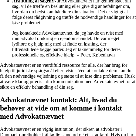
Afslutning af sagen:
Når Advokatnævnet har gennemgået din
sag, vil de træffe en beslutning eller give dig anbefalinger om,
hvordan du bedst kan håndtere din situation. Det er vigtigt at
følge deres rådgivning og træffe de nødvendige handlinger for at
løse problemet.
Jeg kontaktede Advokatnævnet, da jeg havde en tvist med
min advokat omkring en ejendomshandel. De var meget
lydhøre og hjalp mig med at finde en løsning, der
tilfredsstillede begge parter. Jeg er taknemmelig for deres
professionelle og effektive hjælp. – Peter, København
Advokatnævnet er en værdifuld ressource for alle, der har brug for
hjælp til juridiske spørgsmål eller tvister. Ved at kontakte dem kan du
få den nødvendige vejledning og støtte til at løse dine problemer. Husk
at være klar og præcis i din kommunikation med Advokatnævnet for at
sikre en effektiv behandling af din sag.
Advokatnævnet kontakt: Alt, hvad du
behøver at vide om at komme i kontakt
med Advokatnævnet
Advokatnævnet er en vigtig institution, der sikrer, at advokater i
Danmark opretholder høj faglig standard og etisk adfærd. Hvis du har