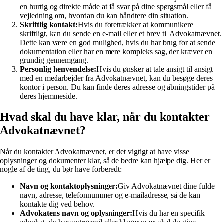
en hurtig og direkte måde at få svar på dine spørgsmål eller få
vejledning om, hvordan du kan håndtere din situation.
Skriftlig kontakt:
Hvis du foretrækker at kommunikere
skriftligt, kan du sende en e-mail eller et brev til Advokatnævnet.
Dette kan være en god mulighed, hvis du har brug for at sende
dokumentation eller har en mere kompleks sag, der kræver en
grundig gennemgang.
Personlig henvendelse:
Hvis du ønsker at tale ansigt til ansigt
med en medarbejder fra Advokatnævnet, kan du besøge deres
kontor i person. Du kan finde deres adresse og åbningstider på
deres hjemmeside.
Hvad skal du have klar, når du kontakter
Advokatnævnet?
Når du kontakter Advokatnævnet, er det vigtigt at have visse
oplysninger og dokumenter klar, så de bedre kan hjælpe dig. Her er
nogle af de ting, du bør have forberedt:
Navn og kontaktoplysninger:
Giv Advokatnævnet dine fulde
navn, adresse, telefonnummer og e-mailadresse, så de kan
kontakte dig ved behov.
Advokatens navn og oplysninger:
Hvis du har en specifik
advokat, du har spørgsmål eller klager over, skal du give